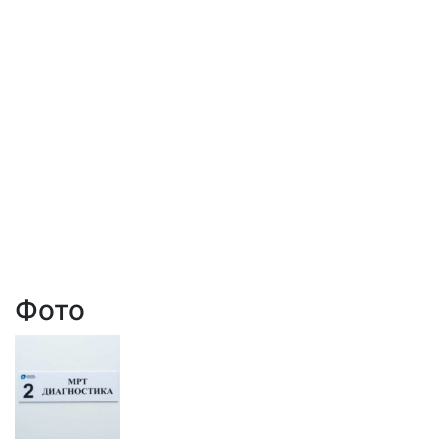
Дополнительные противопоказания имеются
при проведении исследования с контрастом:
индивидуальная непереносимость препаратов
гадолиния, использующихся в качестве
контрастного вещества; печеночная и
почечная недостаточность; период лактации.
Фото