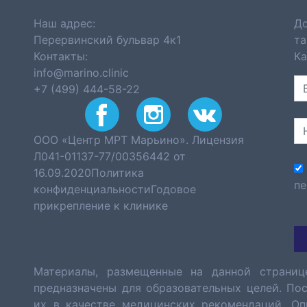
Наш адрес:
До
Перервинский бульвар 4к1
та
Контакты:
Ка
info@marino.clinic
+7 (499) 444-58-22
ООО «Центр МРТ Марьино». Лицензия
Л041-01137-77/00356442 от
16.09.2020
Политика
пе
конфиденциальности
Годовое
прикрепление к клинике
Материалы, размещенные на данной страниц
предназначены для образовательных целей. По
их в качестве медицинских рекомендаций. Оп