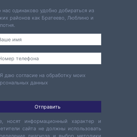
 нас одинаково удобно добираться из
ких районов как
Братеево
,
Люблино
и
потня.
Я даю согласие на обработку моих
рсональных данных
е, носят информационный характер и
сетители сайта не должны использовать
ределение диагноза и выбор методики