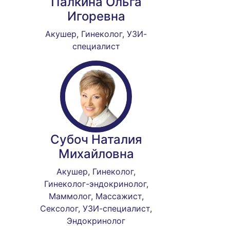
Палкина Ольга
Игоревна
Акушер
,
Гинеколог
,
УЗИ-
специалист
Субоч Наталия
Михайловна
Акушер
,
Гинеколог
,
Гинеколог-эндокринолог
,
Маммолог
,
Массажист
,
Сексолог
,
УЗИ-специалист
,
Эндокринолог