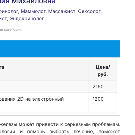
лия Михайловна
ринолог
,
Маммолог
,
Массажист
,
Сексолог
,
ист
,
Эндокринолог
я категория
га
Цена/
руб.
2160
ования 2D на электронный
1200
железы может привести к серьезным проблемам.
ологии и помочь выбрать лечение, поможет