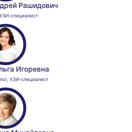
дрей Рашидович
УЗИ-специалист
льга Игоревна
лог
,
УЗИ-специалист