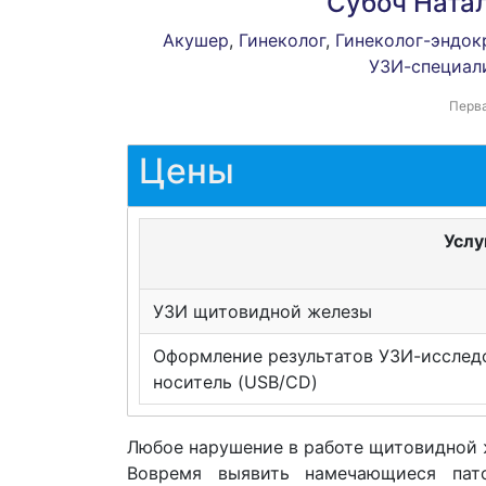
Субоч Ната
Акушер
,
Гинеколог
,
Гинеколог-эндок
УЗИ-специал
Перва
Цены
Услу
УЗИ щитовидной железы
Оформление результатов УЗИ-исслед
носитель (USB/CD)
Любое нарушение в работе щитовидной 
Вовремя выявить намечающиеся пат