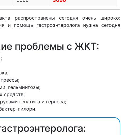
акта распространены сегодня очень широко:
ция и помощь гастроэнтеролога нужна сегодня
ие проблемы с ЖКТ:
;
вка;
стрессы;
ми, гельминтозы;
х средств;
усами гепатита и герпеса;
бактер-пилори.
гастроэнтеролога: