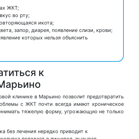
ах ЖКТ;
вкус во рту;
повторяющаяся икота;
ета, запор, диарея, появление слизи, крови;
оявление которых нельзя объяснить
атиться к
 Марьино
рвой клинике в Марьино позволит предотвратить
роблемы с ЖКТ почти всегда имеют хроническое
принимать тяжелую форму, угрожающую не только
ка без лечения нередко приводит к
желудка попадает в пищевод, вызывая