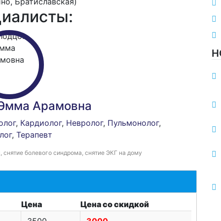
иалисты:
Н
Эмма Арамовна
олог
,
Кардиолог
,
Невролог
,
Пульмонолог
,
лог
,
Терапевт
, снятие болевого синдрома, снятие ЭКГ на дому
Цена
Цена со скидкой
3500
3000