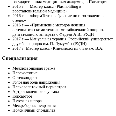
государственная медицинская академия, г. Пятигорск
2015 г — Мастер-класс «Plasmolifting в
восстановительной медицине»
2016 г — «ФормТотикс обучение по игзотовлению
стелек»
2016 г — «Применение методов лечения
остеопатическими техниками заболеваний опорно-
двигательного аппарата», Фадеев А.В., РУДН
2017 г — Мануальная терапия. Российский университет
дружбы народов им. П. Лумумбы (РУДН).
2017 г -Мастер-класс «Кинезиология», Занько В.А.
Специализация
Межпозвонковая грыжа
Плоскостопие
Остеохондроз
Головная боль напряжения
Плечелопаточный периартроз
Артроз коленного сустава
Коксартроз
Пяточная шпора
Межреберная невралгия
Поясничный спондилез