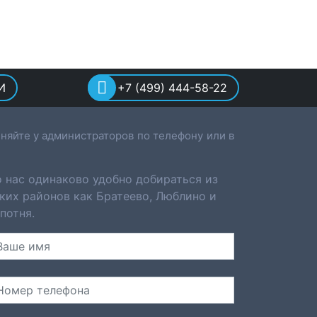
И
+7 (499) 444-58-22
няйте у администраторов по телефону или в
 нас одинаково удобно добираться из
ких районов как
Братеево
,
Люблино
и
потня.