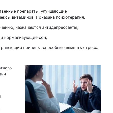
твенные препараты, улучшающие
ексы витаминов. Показана психотерапия.
ечению, назначаются антидепрессанты;
 и нормализующие сон;
траняющие причины, способные вызвать стресс.
атного
зни
я
;