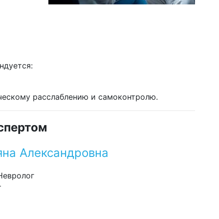
ндуется:
ческому расслаблению и самоконтролю.
спертом
яна Александровна
 Невролог
т