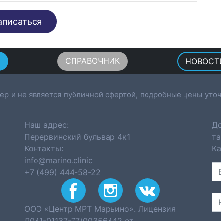
аписаться
Ы
СПРАВОЧНИК
НОВОСТ
ер и не является публичной офертой, подробные цены уточ
Наш адрес:
До
Перервинский бульвар 4к1
та
Контакты:
Ка
info@marino.clinic
+7 (499) 444-58-22
ООО «Центр МРТ Марьино». Лицензия
Л041-01137-77/00356442 от