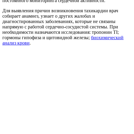
постоянного мониторинга сердечной активности.
Для выявления причин возникновения тахикардии врач
собирает анамнез, узнает о других жалобах и
диагностированных заболеваниях, которые не связаны
напрямую с работой сердечно-сосудистой системы. При
необходимости назначаются исследования: тропонин TI;
гормоны гипофиза и щитовидной железы;
биохимический
анализ крови
.
Мнение эксперта:
Тахикардия, которая не является физиологической, требует
обязательного обращения к врачу. Это нарушение ритма
сердца может иметь серьезные последствия, такие как
инфаркт и усиление ишемии. Поддержание определенного
ритма сердца на протяжении большей части времени является
важным для нормальной работы организма в целом.
Когда кровь ритмично перекачивается через сосуды, все
органы и ткани получают достаточное количество кислорода
для нормального функционирования. Однако тахикардия
может привести к гипоксии и быстрому износу сердечной