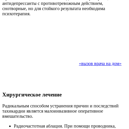
антидепрессанты с противотревожным действием,
снотворные, но для стойкого результата необходима
психотерапия.
Выезд кардиолога на дом
Если у вас по каким-либо причинам нет возможности
посетить
Первую клинику Марьино,
вы можете воспользоваться услугой
«вызов врача на дом»
.
Также возможно проведение диагностики на дому и вызов
медсестры для забора анализов.
Хирургическое лечение
Радикальным способом устранения причин и последствий
тахикардии является малоинвазивное оперативное
вмешательство.
Радиочастотная аблация. При помощи проводника,