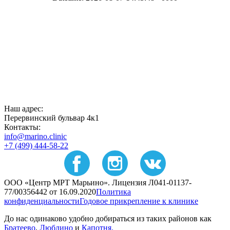
Наш адрес:
Перервинский бульвар 4к1
Контакты:
info@marino.clinic
+7 (499) 444-58-22
ООО «Центр МРТ Марьино». Лицензия Л041-01137-
77/00356442 от 16.09.2020
Политика
конфиденциальности
Годовое прикрепление к клинике
До нас одинаково удобно добираться из таких районов как
Братеево
,
Люблино
и
Капотня.