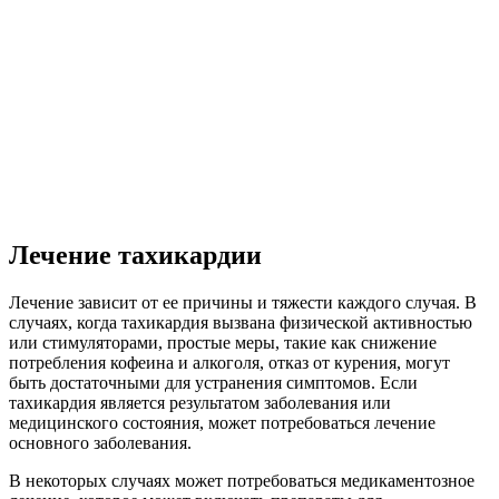
мышцы.
Наиболее серьезным осложнением является фибрилляция,
которая способна привести к остановке сердца. Пациенты, не
получающие медицинскую помощь, также могут столкнуться
с тромбоэмболией, инсультом, отеком легких и приступами
удушья. Таким образом, важно обратиться к врачу при
подозрении на нефизиологическую тахикардию, чтобы
предотвратить серьезные осложнения.
Лечение тахикардии
Лечение зависит от ее причины и тяжести каждого случая. В
случаях, когда тахикардия вызвана физической активностью
или стимуляторами, простые меры, такие как снижение
потребления кофеина и алкоголя, отказ от курения, могут
быть достаточными для устранения симптомов. Если
тахикардия является результатом заболевания или
медицинского состояния, может потребоваться лечение
основного заболевания.
В некоторых случаях может потребоваться медикаментозное