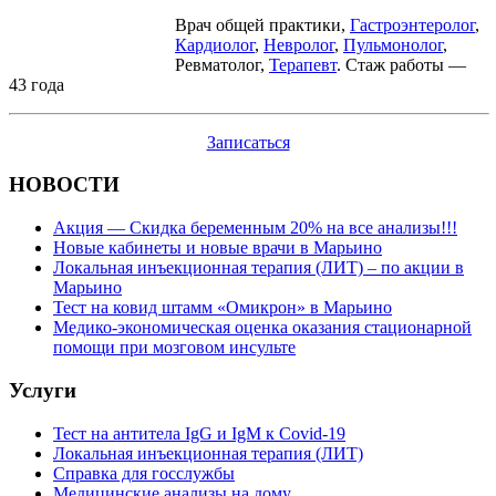
Врач общей практики,
Гастроэнтеролог
,
Кардиолог
,
Невролог
,
Пульмонолог
,
Ревматолог,
Терапевт
. Стаж работы —
43 года
Записаться
НОВОСТИ
Акция — Скидка беременным 20% на все анализы!!!
Новые кабинеты и новые врачи в Марьино
Локальная инъекционная терапия (ЛИТ) – по акции в
Марьино
Тест на ковид штамм «Омикрон» в Марьино
Медико-экономическая оценка оказания стационарной
помощи при мозговом инсульте
Услуги
Тест на антитела IgG и IgM к Covid-19
Локальная инъекционная терапия (ЛИТ)
Справка для госслужбы
Медицинские анализы на дому