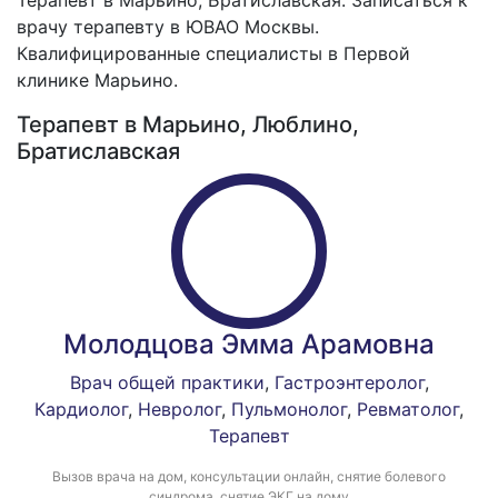
Терапевт в Марьино, Братиславская. Записаться к
врачу терапевту в ЮВАО Москвы.
Квалифицированные специалисты в Первой
клинике Марьино.
Терапевт в Марьино, Люблино,
Братиславская
Молодцова Эмма Арамовна
Врач общей практики
,
Гастроэнтеролог
,
Кардиолог
,
Невролог
,
Пульмонолог
,
Ревматолог
,
Терапевт
Вызов врача на дом, консультации онлайн, снятие болевого
синдрома, снятие ЭКГ на дому