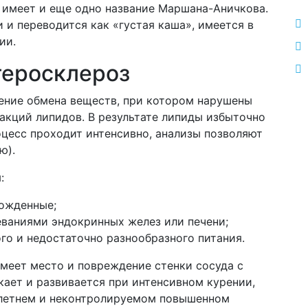
у имеет и еще одно название Маршана-Аничкова.
 и переводится как «густая каша», имеется в
ии.
теросклероз
ение обмена веществ, при котором нарушены
акций липидов. В результате липиды избыточно
оцесс проходит интенсивно, анализы позволяют
ю).
:
рожденные;
ваниями эндокринных желез или печени;
го и недостаточно разнообразного питания.
меет место и повреждение стенки сосуда с
кает и развивается при интенсивном курении,
олетнем и неконтролируемом повышенном