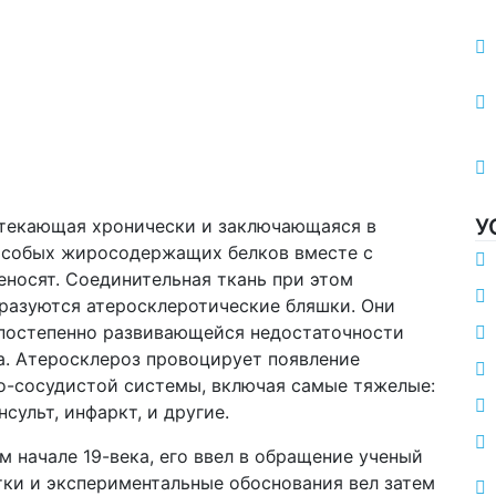
У
отекающая хронически и заключающаяся в
 особых жиросодержащих белков вместе с
еносят. Соединительная ткань при этом
бразуются атеросклеротические бляшки. Они
 постепенно развивающейся недостаточности
а. Атеросклероз провоцирует появление
о-сосудистой системы, включая самые тяжелые:
ульт, инфаркт, и другие.
 начале 19-века, его ввел в обращение ученый
тки и экспериментальные обоснования вел затем