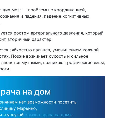
ющих мозг — проблемы с координацией,
сознания и падения, падение когнитивных
.
уется ростом артериального давления, который
сит вторичный характер.
ется зябкостью пальцев, уменьшением кожной
стях. Позже возникает сухость и сильное
тановятся мутными, возникаю трофические язвы,
роги.
рача на дом
причинам нет возможности посетить
клинику Марьино,
ься услугой
«вызов врача на дом»
.