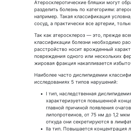
Атеросклеротические бляшки могут обр
разделить болезнь по категориям: атеро
например. Такая классификация условна,
сосуд, а практически все артерии, толь
Так как атеросклероз — это, прежде вс
классификации болезни необходимо рас
расстройство носит врожденный характе
повреждения одного или нескольких фер
жировая фракция накапливается избыто
Наиболее часто дислипидемии классиф
исследованиях 5 типов нарушений:
I тип, наследственная дислипидеми
характеризуется повышенной конце
главной причиной появления очаго
липопротеинов, от 75 нм до 1,2 мк
откуда они секретируются в лимфат
IIa тип. Повышается концентрация 