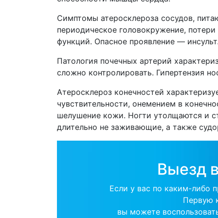
Симптомы атеросклероза сосудов, пита
периодическое головокружение, потери 
функций. Опасное проявление — инсульт
Патология почечных артерий характериз
сложно контролировать. Гипертензия но
Атеросклероз конечностей характеризу
чувствительности, онемением в конечно
шелушение кожи. Ногти утолщаются и с
длительно не заживающие, а также судо
Выезд в
Если у вас по каким-либо 
Первую 
вы можете воспользоват