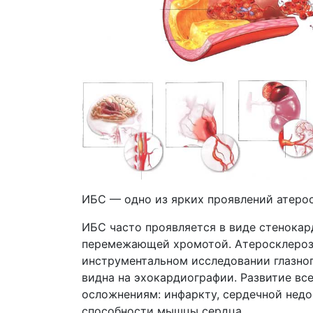
ИБС — одно из ярких проявлений атерос
ИБС часто проявляется в виде стенокар
перемежающей хромотой. Атеросклероз 
инструментальном исследовании глазног
видна на эхокардиографии. Развитие вс
осложнениям: инфаркту, сердечной недо
способности мышцы сердца.