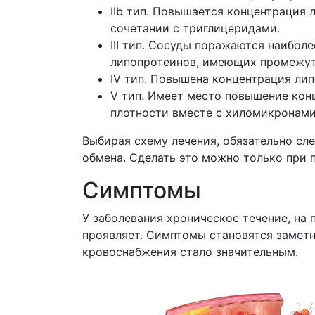
IIb тип. Повышается концентрация 
сочетании с триглицеридами.
III тип. Сосуды поражаются наибол
липопротеинов, имеющих промежут
IV тип. Повышена концентрация лип
V тип. Имеет место повышение кон
плотности вместе с хиломикронами
Выбирая схему лечения, обязательно сл
обмена. Сделать это можно только при 
Симптомы
У заболевания хроническое течение, на 
проявляет. Симптомы становятся заметн
кровоснабжения стало значительным.