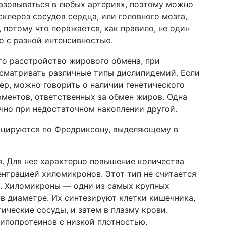
азовываться в любых артериях, поэтому можно
склероз сосудов сердца, или головного мозга,
 потому что поражается, как правило, не один
ко с разной интенсивностью.
его расстройство жирового обмена, при
сматривать различные типы дислипидемий. Если
р, можно говорить о наличии генетического
ментов, ответственных за обмен жиров. Одна
чно при недостаточном накоплении другой.
ицируются по Фредриксону, выделяющему в
я. Для нее характерно повышение количества
нтрацией хиломикронов. Этот тип не считается
в. Хиломикроны — одни из самых крупных
м в диаметре. Их синтезируют клетки кишечника,
ические сосуды, и затем в плазму крови.
липопротеинов с низкой плотностью.