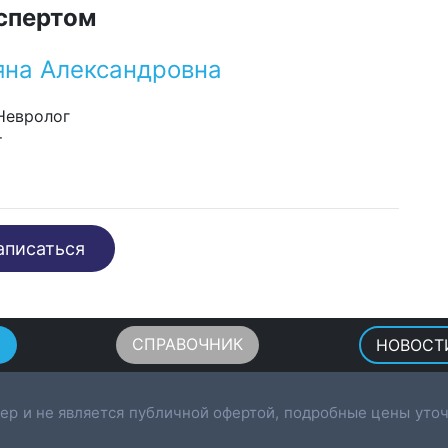
спертом
яна Александровна
 Невролог
т
аписаться
Ы
СПРАВОЧНИК
НОВОСТ
ер и не является публичной офертой, подробные цены уточ