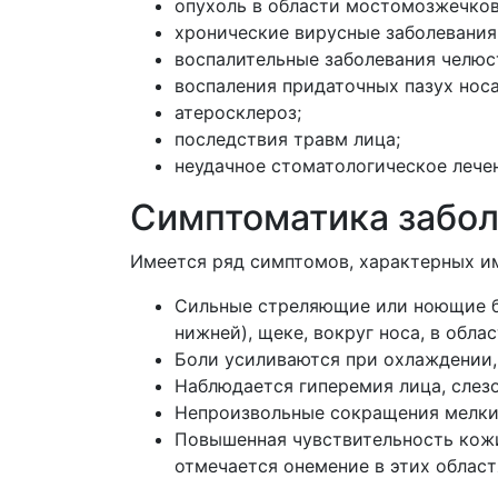
опухоль в области мостомозжечков
хронические вирусные заболевания,
воспалительные заболевания челюст
воспаления придаточных пазух носа
атеросклероз;
последствия травм лица;
неудачное стоматологическое лече
Симптоматика забо
Имеется ряд симптомов, характерных им
Сильные стреляющие или ноющие бо
нижней), щеке, вокруг носа, в обла
Боли усиливаются при охлаждении,
Наблюдается гиперемия лица, слез
Непроизвольные сокращения мелких
Повышенная чувствительность кожи 
отмечается онемение в этих област