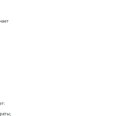
чает
ет:
раты;